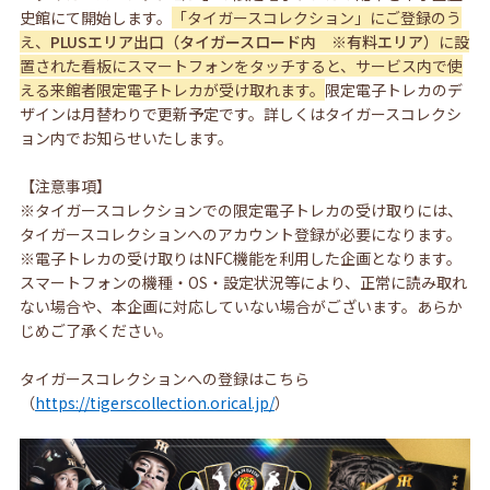
史館にて開始します。
「タイガースコレクション」にご登録のう
え、
PLUSエリア出口（タイガースロード内 ※有料エリア）
に設
置された看板にスマートフォンをタッチすると、サービス内で使
える来館者限定電子トレカが受け取れます。
限定電子トレカのデ
ザインは月替わりで更新予定です。詳しくはタイガースコレクシ
ョン内でお知らせいたします。
【注意事項】
※タイガースコレクションでの限定電子トレカの受け取りには、
タイガースコレクションへのアカウント登録が必要になります。
※電子トレカの受け取りは
NFC
機能を利用した企画となります。
スマートフォンの機種・
OS
・設定状況等により、正常に読み取れ
ない場合や、本企画に対応していない場合がございます。あらか
じめご了承ください。
タイガースコレクションへの登録はこちら
（
https://tigerscollection.orical.jp/
）