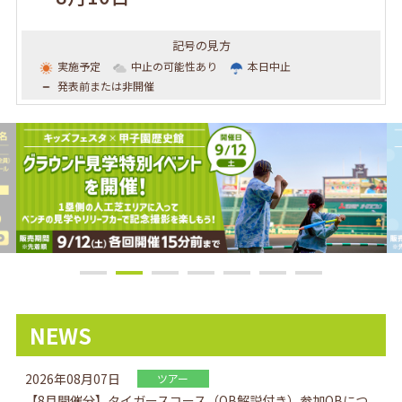
記号の見方
実施予定
中止の可能性あり
本日中止
発表前または非開催
NEWS
2026年08月07日
ツアー
【8月開催分】タイガースコース（OB解説付き）参加OBにつ