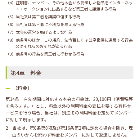
（4）証明書、ナンバー、その他本会から受領した物品をインターネッ
ト・オークションに出品するなど第三者に譲渡する行為
（5）当社又は第三者を誹謗中傷する行為
（6）当社又は第三者に不利益を与える行為
（7）本会の運営を妨げるような行為
（8）前各号のほか、この規約、法令若しくは公序良俗に違反する行為
又はそれらのおそれがある行為
（9）前各号の行為を第三者に行わせる行為
第4章 料金
（料金）
第14条 有効期間に対応する本会の料金は、20,100円（消費税等
を含みます。）とし、料金以外の利用料金の支払を要する有料サ
ービスを行う場合、当社は、別途その利用料金を定めてメンバー
に対して明示します。
2 当社は、第8条第8項及び第16条第2項に定める場合を除き、理
由のいかんを問わず料金をメンバーに対して返還しません。