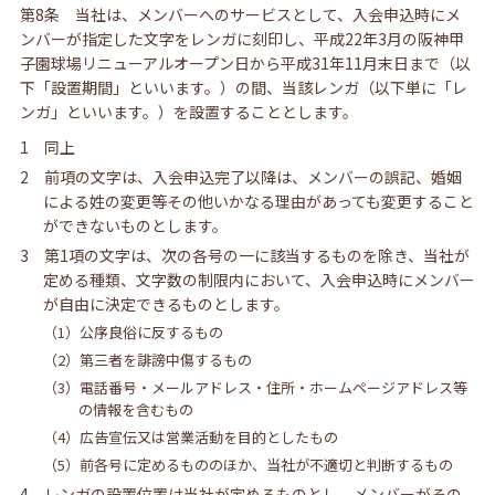
第8条 当社は、メンバーへのサービスとして、入会申込時にメ
ンバーが指定した文字をレンガに刻印し、平成22年3月の阪神甲
子園球場リニューアルオープン日から平成31年11月末日まで（以
下「設置期間」といいます。）の間、当該レンガ（以下単に「レ
ンガ」といいます。）を設置することとします。
1 同上
2 前項の文字は、入会申込完了以降は、メンバーの誤記、婚姻
による姓の変更等その他いかなる理由があっても変更すること
ができないものとします。
3 第1項の文字は、次の各号の一に該当するものを除き、当社が
定める種類、文字数の制限内において、入会申込時にメンバー
が自由に決定できるものとします。
（1）公序良俗に反するもの
（2）第三者を誹謗中傷するもの
（3）電話番号・メールアドレス・住所・ホームページアドレス等
の情報を含むもの
（4）広告宣伝又は営業活動を目的としたもの
（5）前各号に定めるもののほか、当社が不適切と判断するもの
4 レンガの設置位置は当社が定めるものとし、メンバーがその